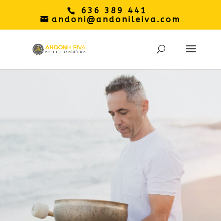
636 389 441
andoni@andonileiva.com